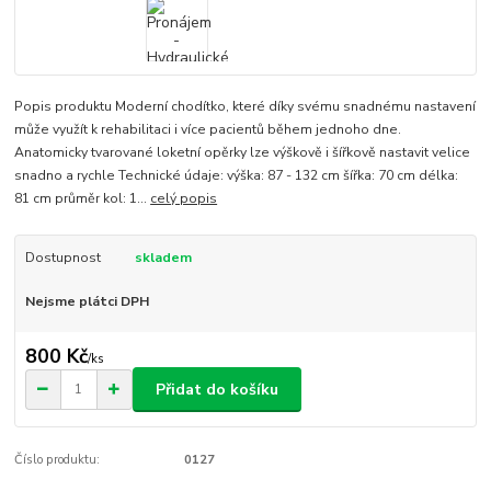
Popis produktu Moderní chodítko, které díky svému snadnému nastavení
může využít k rehabilitaci i více pacientů během jednoho dne.
Anatomicky tvarované loketní opěrky lze výškově i šířkově nastavit velice
snadno a rychle Technické údaje: výška: 87 - 132 cm šířka: 70 cm délka:
81 cm průměr kol: 1...
celý popis
Dostupnost
skladem
Nejsme plátci DPH
800 Kč
/
ks
Přidat do košíku
Číslo produktu:
0127