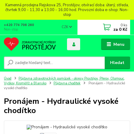
Kamenná prodejna Rejskova 25, Prostějov, otvírací doba: úterý, středa,
čtvrtek 9,00 - 11,30 a 13,00 - 16,00 hod. Provozní doba e-shop: Non-
stop
0
ks
+420 774 706 260
CZK
za
0 Kč
Non-stop
Menu
Hledat
Úvod
Půjčovna zdravotnických pomůcek - okresy Prostějov, Přerov, Olomouc,
Vyškov, Kroměříž a Blansko
Půjčovna chodítek
Pronájem - Hydraulické
vysoké chodítko
Pronájem - Hydraulické vysoké
chodítko