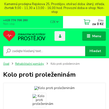
Kamenná prodejna Rejskova 25, Prostějov, otvírací doba: úterý, středa,
čtvrtek 9,00 - 11,30 a 13,00 - 16,00 hod. Provozní doba e-shop: Non-
stop
0
ks
+420 774 706 260
CZK
za
0 Kč
Non-stop
Menu
Hledat
Úvod
Rehabilitační pomůcky
Kolo proti proleženinám
Kolo proti proleženinám