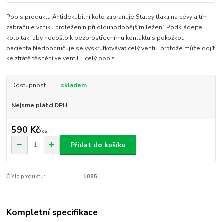
Popis produktu Antidekubitní kolo zabraňuje Staley tlaku na cévy a tím
zabraňuje vzniku proleženin při dlouhodobějším ležení. Podkládejte
kolo tak, aby nedošlo k bezprostřednímu kontaktu s pokožkou
pacienta.Nedoporučuje se vyskrutkovávať celý ventil, protože může dojít
ke ztrátě těsnění ve ventil...
celý popis
Dostupnost
skladem
Nejsme plátci DPH
590 Kč
/
ks
Přidat do košíku
Číslo produktu:
1085
Kompletní specifikace