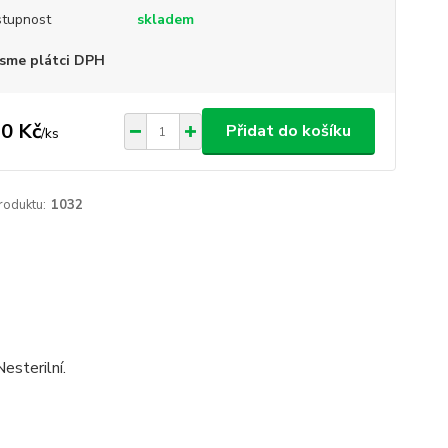
tupnost
skladem
sme plátci DPH
0 Kč
Přidat do košíku
/
ks
roduktu:
1032
sterilní.