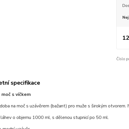
Dos
Nej
12
Číslo p
tní specifikace
 moč s víčkem
oba na moč s uzávěrem (bažant) pro muže s širokým otvorem. Ne
láhev o objemu 1000 ml, s dělenou stupnicí po 50 ml.