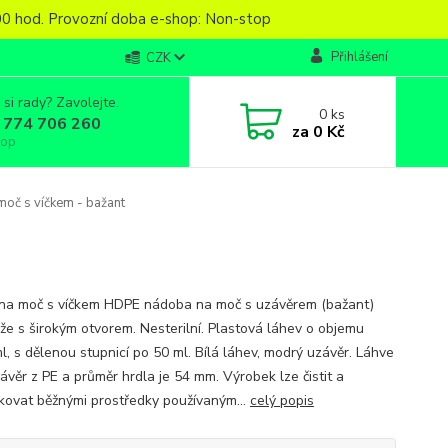
6,00 hod. Provozní doba e-shop: Non-stop
Přihlášení
CZK
 si rady? Zavolejte.
0
ks
 774 706 260
za
0 Kč
top
moč s víčkem - bažant
na moč s víčkem HDPE nádoba na moč s uzávěrem (bažant)
že s širokým otvorem. Nesterilní. Plastová láhev o objemu
l, s dělenou stupnicí po 50 ml. Bílá láhev, modrý uzávěr. Láhve
ávěr z PE a průměr hrdla je 54 mm. Výrobek lze čistit a
ikovat běžnými prostředky používaným...
celý popis