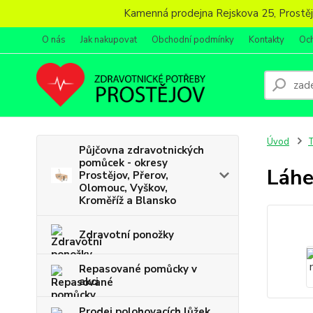
Kamenná prodejna Rejskova 25, Prostějov
O nás
Jak nakupovat
Obchodní podmínky
Kontakty
Oc
Úvod
T
Půjčovna zdravotnických
pomůcek - okresy
Láhe
Prostějov, Přerov,
Olomouc, Vyškov,
Kroměříž a Blansko
Zdravotní ponožky
Repasované pomůcky v
akci
Prodej polohovacích lůžek