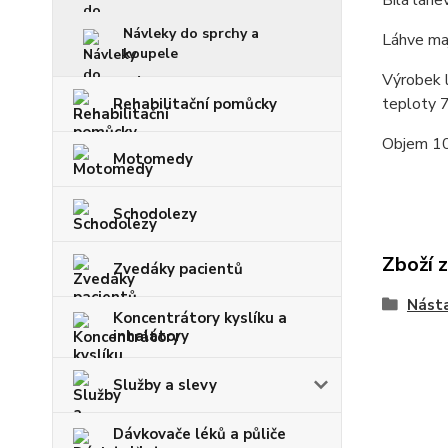
Bílá láhe
Návleky do sprchy a
Láhve maj
koupele
Výrobek l
teploty 7
Rehabilitační pomůcky
Objem 10
Motomedy
Schodolezy
Zboží 
Zvedáky pacientů
Nást
Koncentrátory kyslíku a
inhalátory
Služby a slevy
Dávkovače léků a půliče