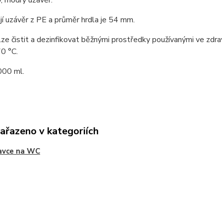
v, modrý uzávěr.
í uzávěr z PE a průměr hrdla je 54 mm.
ze čistit a dezinfikovat běžnými prostředky používanými ve zdr
0 °C.
00 ml.
zařazeno v kategoriích
avce na WC