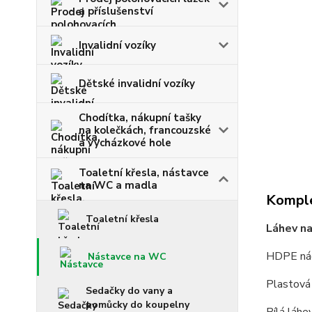
a příslušenství
Invalidní vozíky
Dětské invalidní vozíky
Chodítka, nákupní tašky
na kolečkách, francouzské
a vycházkové hole
Toaletní křesla, nástavce
na WC a madla
Komple
Toaletní křesla
Láhev na
HDPE nád
Nástavce na WC
Plastová 
Sedačky do vany a
pomůcky do koupelny