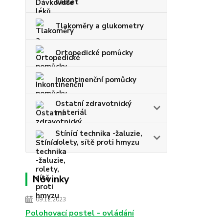
tablet
Tlakoměry a glukometry
Ortopedické pomůcky
Inkontinenční pomůcky
Ostatní zdravotnický
materiál
Stínící technika -žaluzie,
rolety, sítě proti hmyzu
Novinky
09.12.2023
Polohovací postel - ovládání