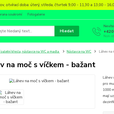
, otvírací doba: úterý, středa, čtvrtek 9,00 - 11,30 a 13,00 - 1
hrana soukromí
Fotogalerie
Nevíte
Hledat
+420
Non-s
oaletní křesla, nástavce na WC a madla
Nástavce na WC
Láhev na 
v na moč s víčkem - bažant
Láhev 
pro mu
1000 m
mají uz
dezinf