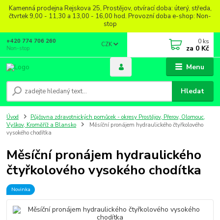
Kamenná prodejna Rejskova 25, Prostějov, otvírací doba: úterý, středa,
čtvrtek 9,00 - 11,30 a 13,00 - 16,00 hod. Provozní doba e-shop: Non-
stop
0
ks
+420 774 706 260
CZK
za
0 Kč
Non-stop
Menu
Hledat
Úvod
Půjčovna zdravotnických pomůcek - okresy Prostějov, Přerov, Olomouc,
Vyškov, Kroměříž a Blansko
Měsíční pronájem hydraulického čtyřkolového
vysokého chodítka
Měsíční pronájem hydraulického
čtyřkolového vysokého chodítka
Novinka