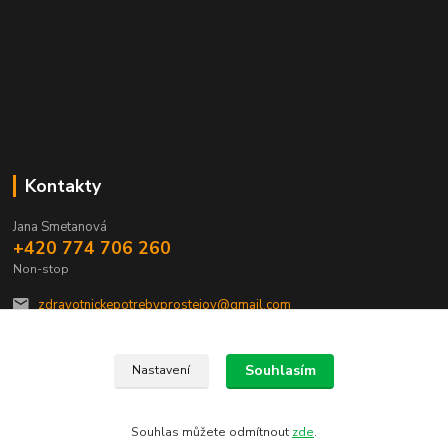
Kontakty
Jana Smetanová
+420 774 706 260
Non-stop
zdravotnickepotrebyprostejov@gmail.com
Souhlasím
Nastavení
Souhlas můžete odmítnout
zde
.
Vytvořeno na
Eshop-rychle.cz