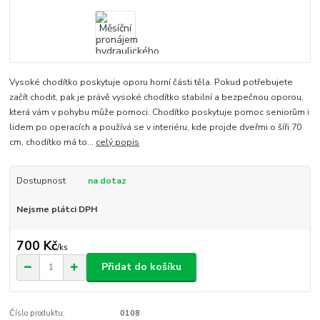
Vysoké chodítko poskytuje oporu horní části těla. Pokud potřebujete
začít chodit, pak je právě vysoké chodítko stabilní a bezpečnou oporou,
která vám v pohybu může pomoci. Chodítko poskytuje pomoc seniorům i
lidem po operacích a používá se v interiéru, kde projde dveřmi o šíři 70
cm, chodítko má to...
celý popis
Dostupnost
na dotaz
Nejsme plátci DPH
700 Kč
/
ks
Přidat do košíku
Číslo produktu:
0108