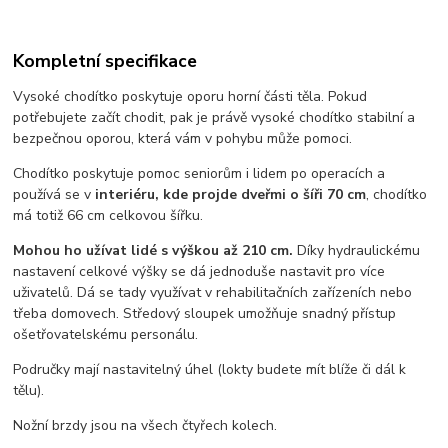
Kompletní specifikace
Vysoké chodítko poskytuje oporu horní části těla. Pokud
potřebujete začít chodit, pak je právě vysoké chodítko stabilní a
bezpečnou oporou, která vám v pohybu může pomoci.
Chodítko poskytuje pomoc seniorům i lidem po operacích a
používá se v
interiéru, kde projde dveřmi o šíři 70 cm
, chodítko
má totiž 66 cm celkovou šířku.
Mohou ho užívat lidé s výškou až 210 cm.
Díky hydraulickému
nastavení celkové výšky se dá jednoduše nastavit pro více
uživatelů. Dá se tady využívat v rehabilitačních zařízeních nebo
třeba domovech. Středový sloupek umožňuje snadný přístup
ošetřovatelskému personálu.
Područky mají nastavitelný úhel (lokty budete mít blíže či dál k
tělu).
Nožní brzdy jsou na všech čtyřech kolech.