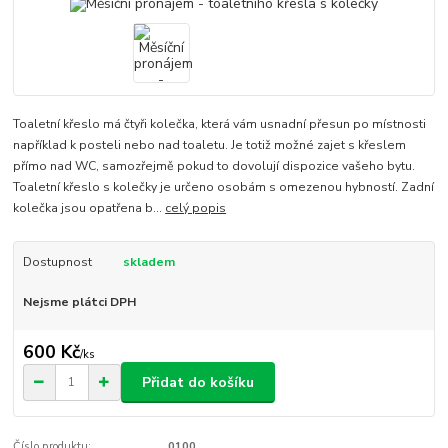
Toaletní křeslo má čtyři kolečka, která vám usnadní přesun po místnosti
například k posteli nebo nad toaletu. Je totiž možné zajet s křeslem
přímo nad WC, samozřejmě pokud to dovolují dispozice vašeho bytu.
Toaletní křeslo s kolečky je určeno osobám s omezenou hybností. Zadní
kolečka jsou opatřena b...
celý popis
Dostupnost
skladem
Nejsme plátci DPH
600 Kč
/
ks
Přidat do košíku
Číslo produktu:
0100