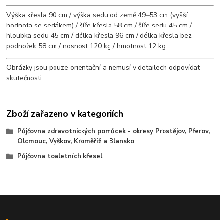
Výška křesla 90 cm / výška sedu od země 49
–
53 cm (vyšší
hodnota se sedákem) / šíře křesla 58 cm / šíře sedu 45 cm /
hloubka sedu 45 cm / délka křesla 96 cm / délka křesla bez
podnožek 58 cm / nosnost 120 kg / hmotnost 12 kg
Obrázky jsou pouze orientační a nemusí v detailech odpovídat
skutečnosti.
Zboží zařazeno v kategoriích
Půjčovna zdravotnických pomůcek - okresy Prostějov, Přerov,
Olomouc, Vyškov, Kroměříž a Blansko
Půjčovna toaletních křesel