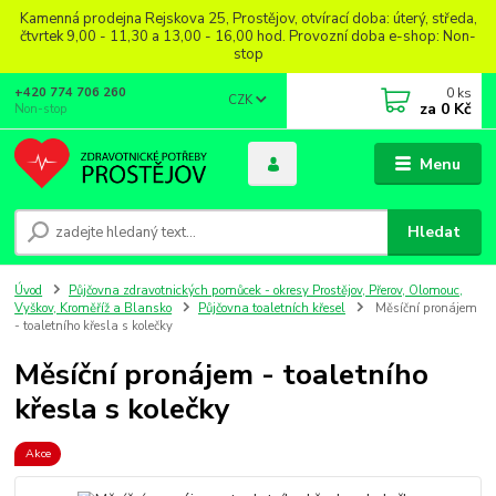
Kamenná prodejna Rejskova 25, Prostějov, otvírací doba: úterý, středa,
čtvrtek 9,00 - 11,30 a 13,00 - 16,00 hod. Provozní doba e-shop: Non-
stop
0
ks
+420 774 706 260
CZK
za
0 Kč
Non-stop
Menu
Hledat
Úvod
Půjčovna zdravotnických pomůcek - okresy Prostějov, Přerov, Olomouc,
Vyškov, Kroměříž a Blansko
Půjčovna toaletních křesel
Měsíční pronájem
- toaletního křesla s kolečky
Měsíční pronájem - toaletního
křesla s kolečky
Akce