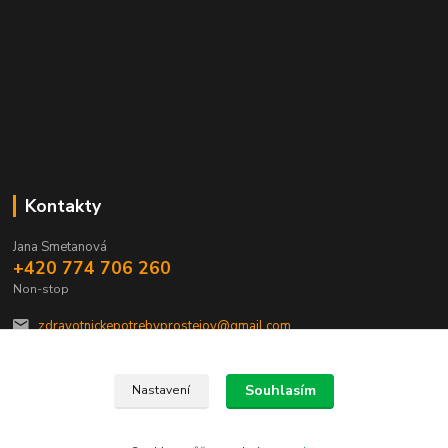
Kontakty
Jana Smetanová
+420 774 706 260
Non-stop
zdravotnickepotrebyprostejov@gmail.com
Souhlasím
Nastavení