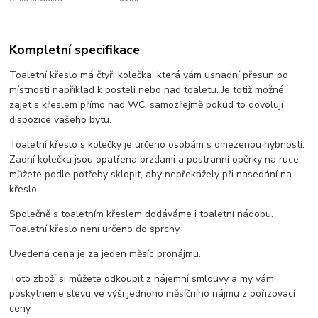
Kompletní specifikace
Toaletní křeslo má čtyři kolečka, která vám usnadní přesun po
místnosti například k posteli nebo nad toaletu. Je totiž možné
zajet s křeslem přímo nad WC, samozřejmě pokud to dovolují
dispozice vašeho bytu.
Toaletní křeslo s kolečky je určeno osobám s omezenou hybností.
Zadní kolečka jsou opatřena brzdami a postranní opěrky na ruce
můžete podle potřeby sklopit, aby nepřekážely při nasedání na
křeslo.
Společně s toaletním křeslem dodáváme i toaletní nádobu.
Toaletní křeslo není určeno do sprchy.
Uvedená cena je za jeden měsíc pronájmu.
Toto zboží si můžete odkoupit z nájemní smlouvy a my vám
poskytneme slevu ve výši jednoho měsíčního nájmu z pořizovací
ceny.