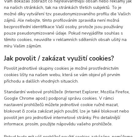
Vám dokázali zobrazit co nejrelevantnější obsah nebo reklamy jak
na našich stránkách, tak na stránkách třetích subjektů. To je
možné díky vytváření tzv. pseudonymizovaného profilu dle Vašich
zájmů. Ale nebojte, tímto profilováním zpravidla není možná
bezprostřední identifikace Vaší osoby, protože jsou používány
pouze pseudonymizované údaje. Pokud nevyjádříte souhlas s
těmito cookies, neuvidíte v reklamních sděleních obsah ušitý na
míru Vašim zájmům.
Jak povolit / zakázat využití cookies?
Povolit jednotlivé skupiny cookies je možné prostřednictvím
cookies lišty na našem webu, která se vám objeví při prvním
příchodu a dalších vhodných situacích.
Standardní webové prohlížeče (Internet Explorer, Mozilla Firefox,
Google Chrome apod.) podporují správu cookies. V rámci
nastavení prohlížečů můžete jednotlivé cookie ručně mazat,
blokovat či zcela zakázat jejich použití, lze je také blokovat nebo
povolit jen pro jednotlivé internetové stránky. Pro detailnější
informace, prosím, použijte nápovědu vašeho prohlížeče.
Pokud bude mít váš prohlížeč použití cookies zakázáno, nemůžeme