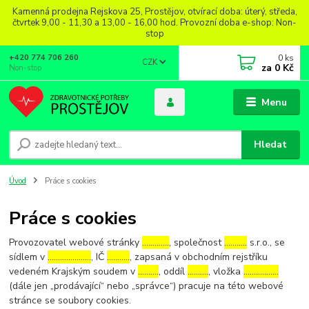
Kamenná prodejna Rejskova 25, Prostějov, otvírací doba: úterý, středa,
čtvrtek 9,00 - 11,30 a 13,00 - 16,00 hod. Provozní doba e-shop: Non-
stop
0
ks
+420 774 706 260
CZK
za
0 Kč
Non-stop
Menu
Hledat
Úvod
Práce s cookies
Práce s cookies
Provozovatel webové stránky
………….
, společnost
………..
s.r.o., se
sídlem v
…………………
, IČ
………..
, zapsaná v obchodním rejstříku
vedeném Krajským soudem v
……….
, oddíl
……….
, vložka
……………..
(dále jen „prodávající“ nebo „správce“) pracuje na této webové
stránce se soubory cookies.