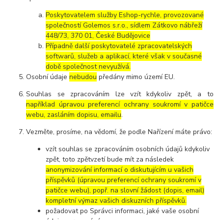
Poskytovatelem služby Eshop-rychle, provozované
společností Golemos s.r.o., sídlem Zátkovo nábřeží
448/73, 370 01, České Budějovice
Případně další poskytovatelé zpracovatelských
softwarů, služeb a aplikací, které však v současné
době společnost nevyužívá.
Osobní údaje
nebudou
předány mimo území EU.
Souhlas se zpracováním lze vzít kdykoliv zpět, a to
například úpravou preferencí ochrany soukromí v patičce
webu, zasláním dopisu, emailu
.
Vezměte, prosíme, na vědomí, že podle Nařízení máte právo:
vzít souhlas se zpracováním osobních údajů kdykoliv
zpět, toto zpětvzetí bude mít za následek
anonymizování informací o diskutujícím u vašich
příspěvků (úpravou preferencí ochrany soukromí v
patičce webu), popř. na slovní žádost (dopis, email)
kompletní výmaz vašich diskuzních příspěvků.
požadovat po Správci informaci, jaké vaše osobní