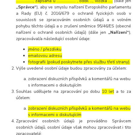
………………., zapsaná u ………………… , oddíl …, vložka …..
(dále jen
„Správce“
), aby ve smyslu nařízení Evropského parlamentu
a Rady (EU) č. 2016/679 o ochraně fyzických osob v
souvislosti se zpracováním osobních údajů a o volném
pohybu těchto údajů a o zrušení směrnice 95/46/ES (obecné
nařízení o ochraně osobních údajů) (dále jen
„Nařízení“
),
zpracovával/a následující osobní údaje:
jméno / přezdívku
emailovou adresu
fotografii (pokud poskytnete přes službu třetí strany).
Výše uvedené osobní údaje budou zpracovány za účelem:
zobrazení diskuzních příspěvků a komentářů na webu
s informacemi o diskutujícím
Souhlas udělujete na zpracování po dobu
10 let
a to za
účelem:
zobrazení diskuzních příspěvků a komentářů na webu
s informacemi o diskutujícím
Zpracování osobních údajů je prováděno Správcem
osobních údajů, osobní údaje však mohou zpracovávat i tito
zpracovatelé: