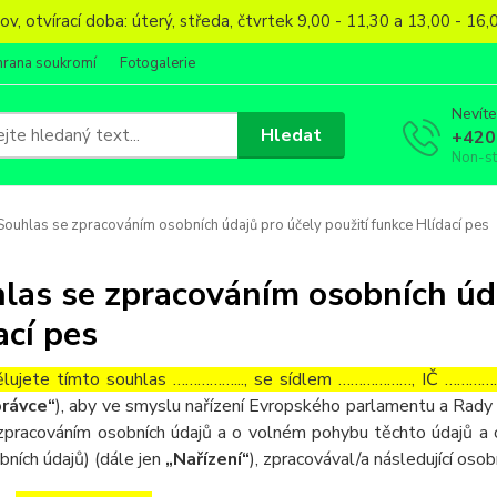
, otvírací doba: úterý, středa, čtvrtek 9,00 - 11,30 a 13,00 - 1
hrana soukromí
Fotogalerie
Nevíte
Hledat
+420
Non-s
ouhlas se zpracováním osobních údajů pro účely použití funkce Hlídací pes
las se zpracováním osobních úda
ací pes
lujete tímto souhlas ……………..., se sídlem ………………, IČ ……………
rávce“
), aby ve smyslu nařízení Evropského parlamentu a Rady 
zpracováním osobních údajů a o volném pohybu těchto údajů a 
bních údajů) (dále jen
„Nařízení“
), zpracovával/a následující osob