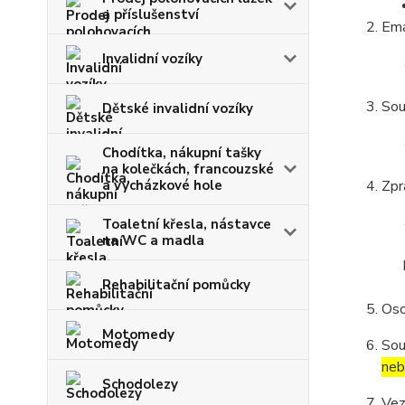
a příslušenství
Ema
Invalidní vozíky
Sou
Dětské invalidní vozíky
Chodítka, nákupní tašky
na kolečkách, francouzské
a vycházkové hole
Zpr
Toaletní křesla, nástavce
na WC a madla
Rehabilitační pomůcky
Oso
Motomedy
Sou
neb
Schodolezy
Vez