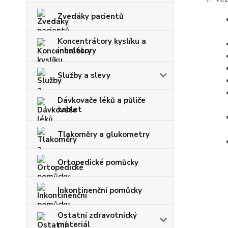
Zvedáky pacientů
Koncentrátory kyslíku a
inhalátory
Služby a slevy
Dávkovače léků a půliče
tablet
Tlakoměry a glukometry
Ortopedické pomůcky
Inkontinenční pomůcky
Ostatní zdravotnický
materiál