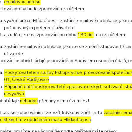
emailovou adresu
ilová adresa bude zpracována za účelem:
využití funkce Hlídací pes – zaslání e-mailové notifikace, jak
požadovaných preferencí uživatele
hlas udělujete na zpracování po dobu
180 dní
a to za účelem:
zaslání e-mailové notifikace, jakmile se změní skladovost / 
uživatele.
acování osobních údajů je prováděno Správcem osobních údajů, os
Poskytovatelem služby Eshop-rychle, provozované společnost
01, České Budějovice
Případně další poskytovatelé zpracovatelských softwarů, služ
nevyužívá.
bní údaje
nebudou
předány mimo území EU.
hlas se zpracováním lze vzít kdykoliv zpět, a to
zasláním emai
o kliknutím v obdrženém mailu Hlídacího psa
.
měte, prosíme, na vědomí, že podle Nařízení máte právo: