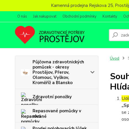
Kamenná prodejna Rejskova 25, Prostějov
O nás
Jak nakupovat
Obchodní podmínky
Kontakty
Oc
Úvod
S
Půjčovna zdravotnických
pomůcek - okresy
Prostějov, Přerov,
Souh
Olomouc, Vyškov,
Kroměříž a Blansko
Hlíd
Zdravotní ponožky
Udě
„Sp
Repasované pomůcky v
se 
akci
oso
Prodej polohovacích lůžek