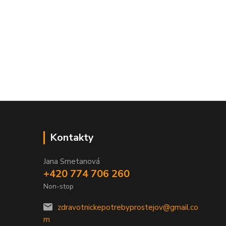
Kontakty
Jana Smetanová
+420 774 706 260
Non-stop
zdravotnickepotrebyprostejov@gmail.co
m