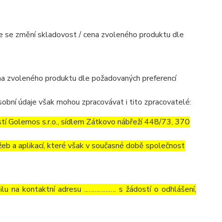
mile se změní skladovost / cena zvoleného produktu dle
cena zvoleného produktu dle požadovaných preferencí
obní údaje však mohou zpracovávat i tito zpracovatelé:
í Golemos s.r.o., sídlem Zátkovo nábřeží 448/73, 370
eb a aplikací, které však v současné době společnost
lu na kontaktní adresu ..……………. s žádostí o odhlášení,