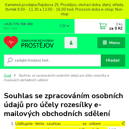
Kamenná prodejna Rejskova 25, Prostějov, otvírací doba: úterý, středa,
čtvrtek 9,00 - 11,30 a 13,00 - 16,00 hod. Provozní doba e-shop: Non-
stop
0
ks
+420 774 706 260
CZK
za
0 Kč
Non-stop
Menu
Hledat
Úvod
Souhlas se zpracováním osobních údajů pro účely rozesílky e-
mailových obchodních sdělení
Souhlas se zpracováním osobních
údajů pro účely rozesílky e-
mailových obchodních sdělení
Udělujete tímto souhlas ……………..., se sídlem ………………, IČ