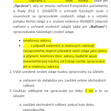
………………., zapsaná u ………………… , oddíl …, vložka …..
(dále jen
„Správce“
), aby ve smyslu nařízení Evropského parlamentu
a Rady (EU) č. 2016/679 o ochraně fyzických osob v
souvislosti se zpracováním osobních údajů a o volném
pohybu těchto údajů a o zrušení směrnice 95/46/ES (obecné
nařízení o ochraně osobních údajů) (dále jen
„Nařízení“
),
zpracovával/a následující osobní údaje:
emailovou adresu
……… v případě externích e-mailových nástrojů
nezapomeňte doplnit případné další údaje jako jméno
a příjmení; telefonní číslo; adresu bydliště apod.
(newsletterový nástroj od Eshop-rychle zpracovává
jen e-mailovou adresu)
Výše uvedené osobní údaje budou zpracovány za účelem:
zařazení do databáze pro zasílání online obchodních
sdělení.
Souhlas udělujete na zpracování po dobu
3 let
a to za
účelem:
zasílání obchodních sdělení, pokud tuto dobu
neprodloužíte