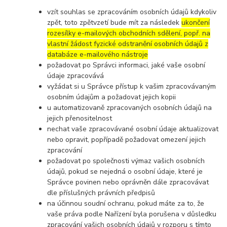
vzít souhlas se zpracováním osobních údajů kdykoliv
zpět, toto zpětvzetí bude mít za následek
ukončení
rozesílky e-mailových obchodních sdělení, popř. na
vlastní žádost fyzické odstranění osobních údajů z
databáze e-mailového nástroje
požadovat po Správci informaci, jaké vaše osobní
údaje zpracovává
vyžádat si u Správce přístup k vašim zpracovávaným
osobním údajům a požadovat jejich kopii
u automatizovaně zpracovaných osobních údajů na
jejich přenositelnost
nechat vaše zpracovávané osobní údaje aktualizovat
nebo opravit, popřípadě požadovat omezení jejich
zpracování
požadovat po společnosti výmaz vašich osobních
údajů, pokud se nejedná o osobní údaje, které je
Správce povinen nebo oprávněn dále zpracovávat
dle příslušných právních předpisů
na účinnou soudní ochranu, pokud máte za to, že
vaše práva podle Nařízení byla porušena v důsledku
zpracování vašich osobních údajů v rozporu s tímto