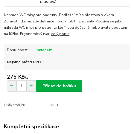
Náhrada WC mísy pro pacienty Podložní mísa plastová s víkem.
Zdravotnický prostředek určen pro imobilní pacienty. Používá se jako
náhrada WC mísy pro pacienty, kteří jsou dočasně nebo trvale upoutáni
na lůžko. Ergonomický tvar.
celý popis
Dostupnost
skladem
Nejsme plátci DPH
275 Kč
/
ks
Přidat do košíku
Číslo produktu:
1031
Kompletní specifikace