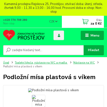
Kamenná prodejna Rejskova 25, Prostějov, otvírací doba: úterý, středa,
čtvrtek 9,00 - 11,30 a 13,00 - 16,00 hod. Provozní doba e-shop: Non-
stop
0
ks
+420 774 706 260
CZK
za
0 Kč
Non-stop
Menu
Hledat
Úvod
Toaletní křesla, nástavce na WC a madla
Nástavce na WC
Podložní mísa plastová s víkem
Podložní mísa plastová s víkem