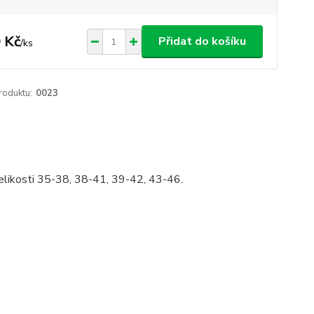
 Kč
Přidat do košíku
/
ks
roduktu:
0023
 Velikosti 35-38, 38-41, 39-42, 43-46.