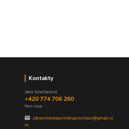
Kontakty
Jana Smetanová
+420 774 706 260
Non-stop
zdravotnickepotrebyprostejov@gmail.co
m