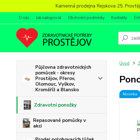
Kamenná prodejna Rejskova 25, Prostějov
O nás
Jak nakupovat
Obchodní podmínky
Kontakty
Oc
Úvod
Z
Půjčovna zdravotnických
pomůcek - okresy
Pono
Prostějov, Přerov,
Olomouc, Vyškov,
Kroměříž a Blansko
Novinka
Zdravotní ponožky
Repasované pomůcky v
akci
Prodej polohovacích lůžek