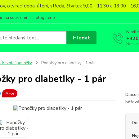
, otvírací doba: úterý, středa, čtvrtek 9,00 - 11,30 a 13,00 - 1
hrana soukromí
Fotogalerie
Nevíte
Hledat
+420
Non-s
dravotní ponožky
Ponožky pro diabetiky - 1 pár
žky pro diabetiky - 1 pár
Akce
Diacomf
béžová
Dos
Nej