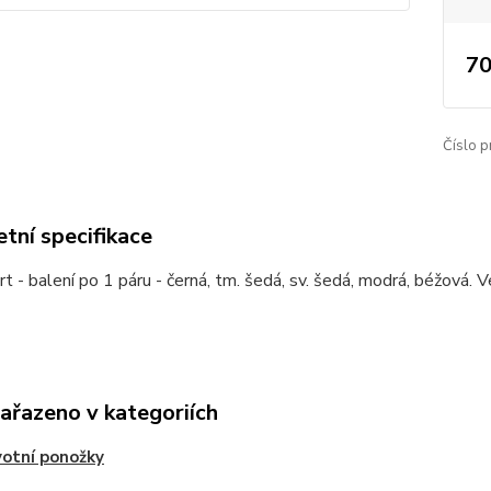
70
Číslo p
tní specifikace
t - balení po 1 páru - černá, tm. šedá, sv. šedá, modrá, béžová.
zařazeno v kategoriích
otní ponožky