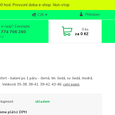
6,00 hod. Provozní doba e-shop: Non-stop
Přihlášení
CZK
 si rady? Zavolejte.
0
ks
 774 706 260
za
0 Kč
top
ort - balení po 1 páru - černá, tm. šedá, sv. šedá, modrá,
. Velikosti 35-38, 38-41, 39-42, 43-46.
celý popis
tupnost
skladem
sme plátci DPH