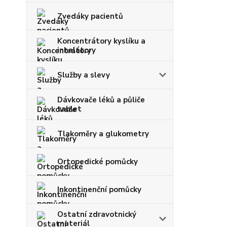
Zvedáky pacientů
Koncentrátory kyslíku a
inhalátory
Služby a slevy
Dávkovače léků a půliče
tablet
Tlakoměry a glukometry
Ortopedické pomůcky
Inkontinenční pomůcky
Ostatní zdravotnický
materiál