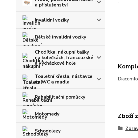
a příslušenství
Invalidní vozíky
Dětské invalidní vozíky
Chodítka, nákupní tašky
na kolečkách, francouzské
a vycházkové hole
Komple
Toaletní křesla, nástavce
Diacomfor
na WC a madla
Rehabilitační pomůcky
Motomedy
Zboží 
Zdrav
Schodolezy