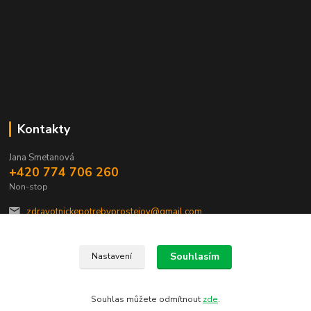
Kontakty
Jana Smetanová
+420 774 706 260
Non-stop
zdravotnickepotrebyprostejov@gmail.com
Souhlasím
Nastavení
Souhlas můžete odmítnout
zde
.
Vytvořeno na
Eshop-rychle.cz