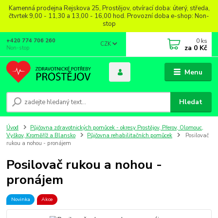
Kamenná prodejna Rejskova 25, Prostějov, otvírací doba: úterý, středa,
čtvrtek 9,00 - 11,30 a 13,00 - 16,00 hod. Provozní doba e-shop: Non-
stop
0
ks
+420 774 706 260
CZK
za
0 Kč
Non-stop
Menu
Hledat
Úvod
Půjčovna zdravotnických pomůcek - okresy Prostějov, Přerov, Olomouc,
Vyškov, Kroměříž a Blansko
Půjčovna rehabilitačních pomůcek
Posilovač
rukou a nohou - pronájem
Posilovač rukou a nohou -
pronájem
Novinka
Akce