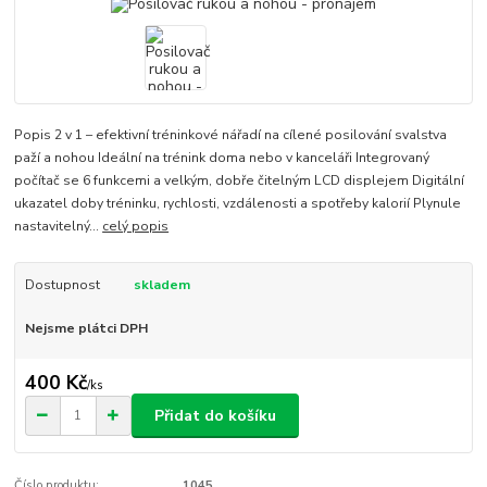
Popis 2 v 1 – efektivní tréninkové nářadí na cílené posilování svalstva
paží a nohou Ideální na trénink doma nebo v kanceláři Integrovaný
počítač se 6 funkcemi a velkým, dobře čitelným LCD displejem Digitální
ukazatel doby tréninku, rychlosti, vzdálenosti a spotřeby kalorií Plynule
nastavitelný...
celý popis
Dostupnost
skladem
Nejsme plátci DPH
400 Kč
/
ks
Přidat do košíku
Číslo produktu:
1045