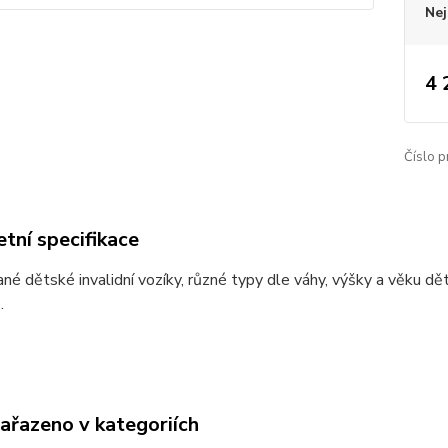
Nej
4 
Číslo p
tní specifikace
é dětské invalidní vozíky, různé typy dle váhy, výšky a věku dě
.
zařazeno v kategoriích