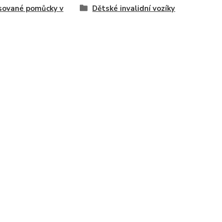
sované pomůcky v
Dětské invalidní vozíky