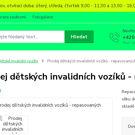
, otvírací doba: úterý, středa, čtvrtek 9,00 - 11,30 a 13,00 - 1
hrana soukromí
Fotogalerie
Nevíte
Hledat
+420
Non-s
ětské invalidní vozíky
Prodej dětských invalidních vozíků - repasovanýc
ej dětských invalidních vozíků 
Repaso
věku d
skladě
Dos