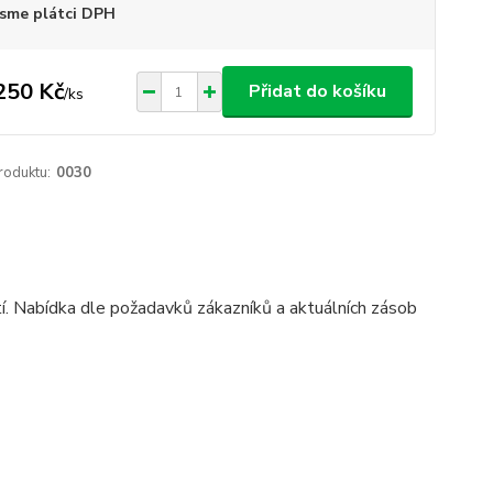
sme plátci DPH
250 Kč
Přidat do košíku
/
ks
roduktu:
0030
tí. Nabídka dle požadavků zákazníků a aktuálních zásob