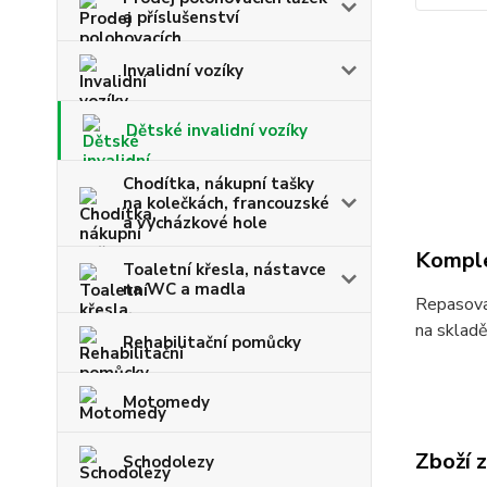
a příslušenství
Invalidní vozíky
Dětské invalidní vozíky
Chodítka, nákupní tašky
na kolečkách, francouzské
a vycházkové hole
Komple
Toaletní křesla, nástavce
na WC a madla
Repasovan
na skladě
Rehabilitační pomůcky
Motomedy
Zboží 
Schodolezy