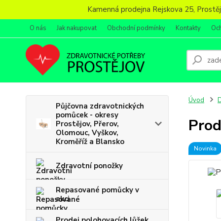
Kamenná prodejna Rejskova 25, Prostějov
O nás
Jak nakupovat
Obchodní podmínky
Kontakty
Oc
Úvod
D
Půjčovna zdravotnických
pomůcek - okresy
Prod
Prostějov, Přerov,
Olomouc, Vyškov,
Kroměříž a Blansko
Novinka
Zdravotní ponožky
Repasované pomůcky v
akci
Prodej polohovacích lůžek