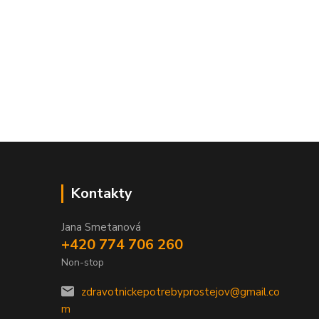
Kontakty
Jana Smetanová
+420 774 706 260
Non-stop
zdravotnickepotrebyprostejov@gmail.co
m