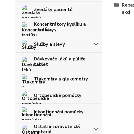
Repa
Zvedáky pacientů
akci
Koncentrátory kyslíku a
inhalátory
Služby a slevy
Dávkovače léků a půliče
tablet
Tlakoměry a glukometry
Ortopedické pomůcky
Inkontinenční pomůcky
Ostatní zdravotnický
materiál