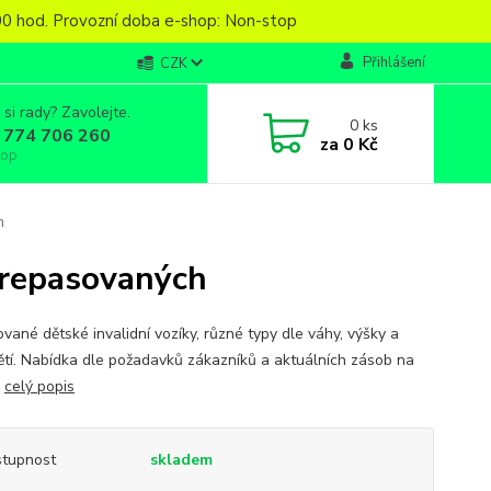
6,00 hod. Provozní doba e-shop: Non-stop
Přihlášení
CZK
 si rady? Zavolejte.
0
ks
 774 706 260
za
0 Kč
top
h
- repasovaných
vané dětské invalidní vozíky, různé typy dle váhy, výšky a
ětí. Nabídka dle požadavků zákazníků a aktuálních zásob na
.
celý popis
tupnost
skladem