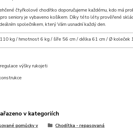
hčené čtyřkolové chodítko doporučujeme každému, kdo má problé
pro seniory je vybaveno košíkem. Díky této léty prověřené skláda
ideálním společníkem, který Vám usnadní každý den.
10 kg / hmotnost 6 kg / šíře 56 cm / délka 61 cm / Ø koleček 1
egulace výšky rukojeti
konstrukce
zařazeno v kategoriích
sované pomůcky v
Chodítka - repasovaná