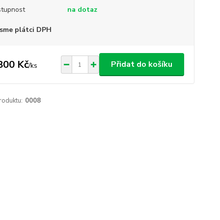
tupnost
na dotaz
sme plátci DPH
800 Kč
Přidat do košíku
/
ks
roduktu:
0008