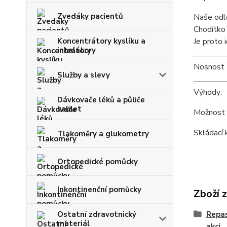
Zvedáky pacientů
Naše odle
Chodítko 
Koncentrátory kyslíku a
Je proto 
inhalátory
Nosnost 1
Služby a slevy
Výhody:
Dávkovače léků a půliče
tablet
Možnost r
Skládací 
Tlakoměry a glukometry
Ortopedické pomůcky
Inkontinenční pomůcky
Zboží 
Ostatní zdravotnický
Repa
materiál
akci