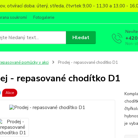
, otvírací doba: úterý, středa, čtvrtek 9,00 - 11,30 a 13,00 - 1
hrana soukromí
Fotogalerie
Nevíte
Hledat
+420
Non-s
epasované pomůcky v akci
Prodej - repasované chodítko D1
ej - repasované chodítko D1
Akce
Komple
chodít
čtyřko
hybnost
je vyb