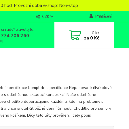
6,00 hod. Provozní doba e-shop: Non-stop
Přihlášení
CZK
 si rady? Zavolejte.
0
ks
 774 706 260
za
0 Kč
top
tní specifikace Kompletní specifikace Repasované čtyřkolové
ko s odlehčenou skládací konstrukcí. Naše odlehčené
lové chodítko doporučujeme každému, kdo má problémy s
í a chce si ulehčit běžné denní činnosti. Chodítko pro seniory
aveno košíkem. Díky této léty prověřen...
celý popis