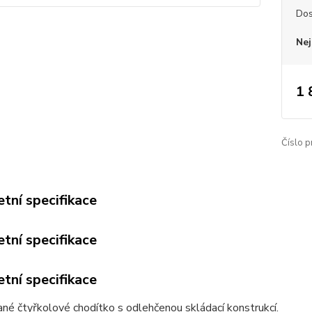
Dos
Nej
1 
Číslo p
tní specifikace
tní specifikace
tní specifikace
é čtyřkolové chodítko s odlehčenou skládací konstrukcí.