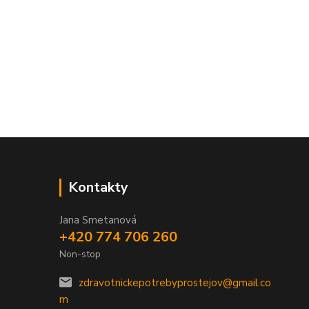
Kontakty
Jana Smetanová
+420 774 706 260
Non-stop
zdravotnickepotrebyprostejov@gmail.co
m