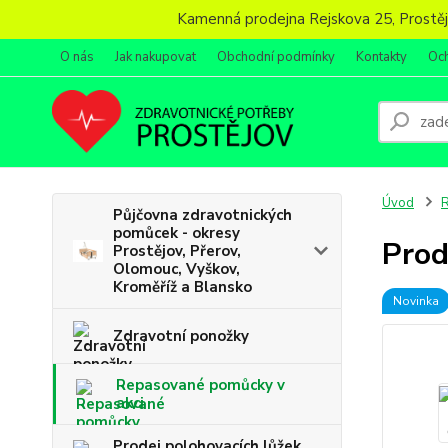
Kamenná prodejna Rejskova 25, Prostějov
O nás
Jak nakupovat
Obchodní podmínky
Kontakty
Oc
Úvod
R
Půjčovna zdravotnických
pomůcek - okresy
Prod
Prostějov, Přerov,
Olomouc, Vyškov,
Kroměříž a Blansko
Novinka
Zdravotní ponožky
Repasované pomůcky v
akci
Prodej polohovacích lůžek