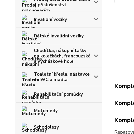
a příslušenství
Invalidní vozíky
Dětské invalidní vozíky
Chodítka, nákupní tašky
na kolečkách, francouzské
a vycházkové hole
Toaletní křesla, nástavce
na WC a madla
Komple
Rehabilitační pomůcky
Komple
Motomedy
Komple
Schodolezy
Repasovan