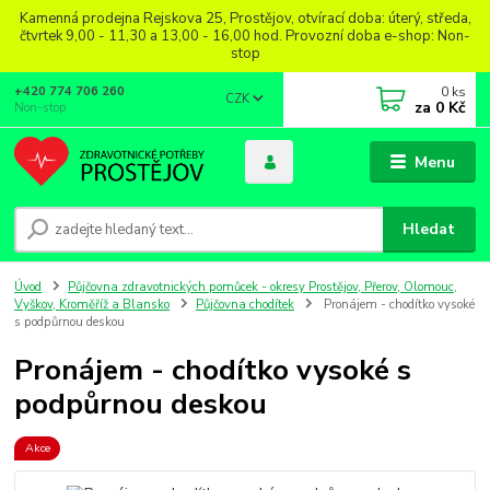
Kamenná prodejna Rejskova 25, Prostějov, otvírací doba: úterý, středa,
čtvrtek 9,00 - 11,30 a 13,00 - 16,00 hod. Provozní doba e-shop: Non-
stop
0
ks
+420 774 706 260
CZK
za
0 Kč
Non-stop
Menu
Hledat
Úvod
Půjčovna zdravotnických pomůcek - okresy Prostějov, Přerov, Olomouc,
Vyškov, Kroměříž a Blansko
Půjčovna chodítek
Pronájem - chodítko vysoké
s podpůrnou deskou
Pronájem - chodítko vysoké s
podpůrnou deskou
Akce