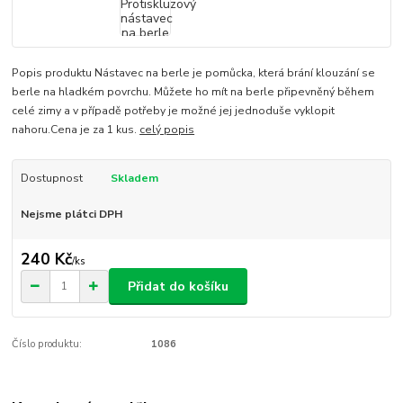
Popis produktu Nástavec na berle je pomůcka, která brání klouzání se
berle na hladkém povrchu. Můžete ho mít na berle připevněný během
celé zimy a v případě potřeby je možné jej jednoduše vyklopit
nahoru.Cena je za 1 kus.
celý popis
Dostupnost
Skladem
Nejsme plátci DPH
240 Kč
/
ks
Přidat do košíku
Číslo produktu:
1086