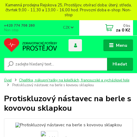
Kamenná prodejna Rejskova 25, Prostějov, otvírací doba: úterý, středa,
čtvrtek 9,00 - 11,30 a 13,00 - 16,00 hod. Provozní doba e-shop: Non-
stop
0
ks
+420 774 706 260
CZK
za
0 Kč
Non-stop
Menu
Hledat
Úvod
Chodítka, nákupní tašky na kolečkách, francouzské a vycházkové hole
Protiskluzový nástavec na berle s kovovou sklapkou
Protiskluzový nástavec na berle s
kovovou sklapkou