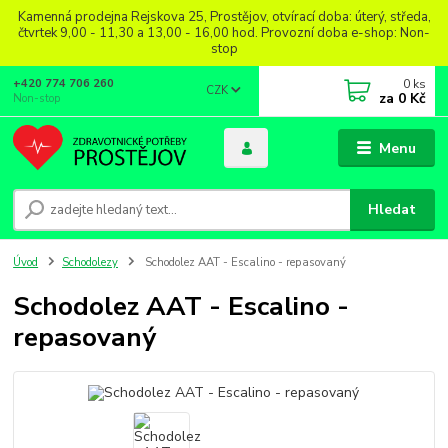
Kamenná prodejna Rejskova 25, Prostějov, otvírací doba: úterý, středa,
čtvrtek 9,00 - 11,30 a 13,00 - 16,00 hod. Provozní doba e-shop: Non-
stop
0
ks
+420 774 706 260
CZK
za
0 Kč
Non-stop
Menu
Hledat
Úvod
Schodolezy
Schodolez AAT - Escalino - repasovaný
Schodolez AAT - Escalino -
repasovaný