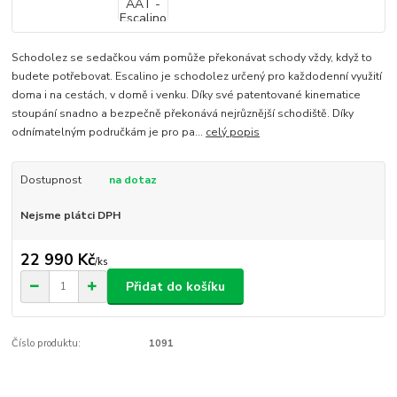
Schodolez se sedačkou vám pomůže překonávat schody vždy, když to
budete potřebovat. Escalino je schodolez určený pro každodenní využití
doma i na cestách, v domě i venku. Díky své patentované kinematice
stoupání snadno a bezpečně překonává nejrůznější schodiště. Díky
odnímatelným područkám je pro pa...
celý popis
Dostupnost
na dotaz
Nejsme plátci DPH
22 990 Kč
/
ks
Přidat do košíku
Číslo produktu:
1091