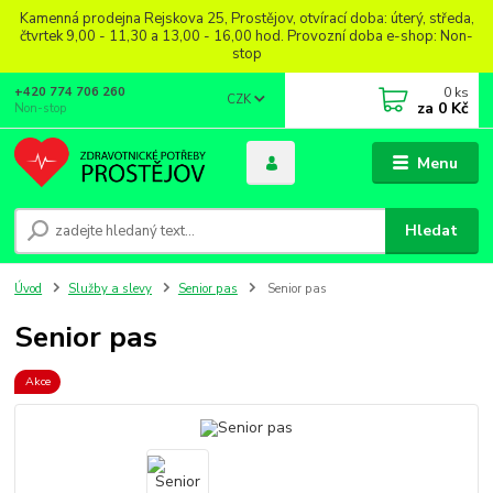
Kamenná prodejna Rejskova 25, Prostějov, otvírací doba: úterý, středa,
čtvrtek 9,00 - 11,30 a 13,00 - 16,00 hod. Provozní doba e-shop: Non-
stop
0
ks
+420 774 706 260
CZK
za
0 Kč
Non-stop
Menu
Hledat
Úvod
Služby a slevy
Senior pas
Senior pas
Senior pas
Akce