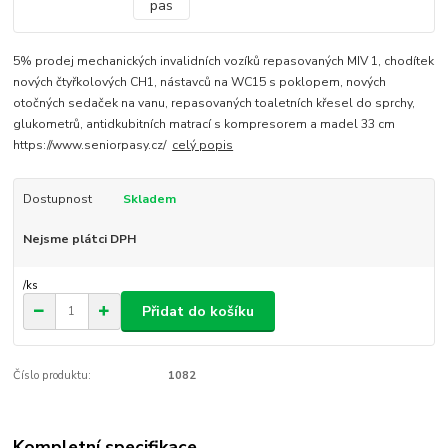
5% prodej mechanických invalidních vozíků repasovaných MIV 1, chodítek
nových čtyřkolových CH1, nástavců na WC15 s poklopem, nových
otočných sedaček na vanu, repasovaných toaletních křesel do sprchy,
glukometrů, antidkubitních matrací s kompresorem a madel 33 cm
https://www.seniorpasy.cz/
celý popis
Dostupnost
Skladem
Nejsme plátci DPH
/
ks
Přidat do košíku
Číslo produktu:
1082
Kompletní specifikace