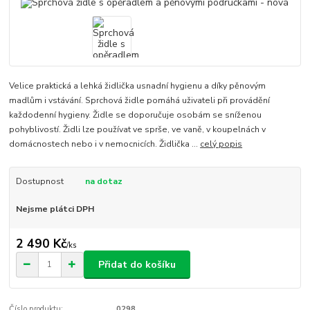
Velice praktická a lehká židlička usnadní hygienu a díky pěnovým
madlům i vstávání. Sprchová židle pomáhá uživateli při provádění
každodenní hygieny. Židle se doporučuje osobám se sníženou
pohyblivostí. Židli lze používat ve sprše, ve vaně, v koupelnách v
domácnostech nebo i v nemocnicích. Židlička ...
celý popis
Dostupnost
na dotaz
Nejsme plátci DPH
2 490 Kč
/
ks
Přidat do košíku
Číslo produktu:
0298