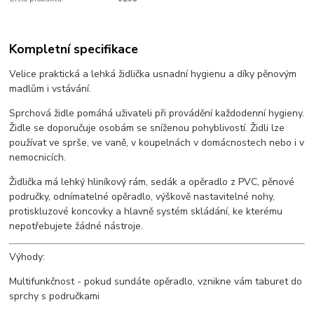
Kompletní specifikace
Velice praktická a lehká židlička usnadní hygienu a díky pěnovým
madlům i vstávání.
Sprchová židle pomáhá uživateli při provádění každodenní hygieny.
Židle se doporučuje osobám se sníženou pohyblivostí. Židli lze
používat ve sprše, ve vaně, v koupelnách v domácnostech nebo i v
nemocnicích.
Židlička má lehký hliníkový rám, sedák a opěradlo z PVC, pěnové
područky, odnímatelné opěradlo, výškově nastavitelné nohy,
protiskluzové koncovky a hlavně systém skládání, ke kterému
nepotřebujete žádné nástroje.
Výhody:
Multifunkčnost - pokud sundáte opěradlo, vznikne vám taburet do
sprchy s područkami