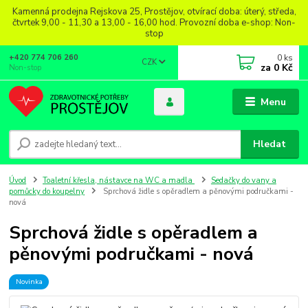
Kamenná prodejna Rejskova 25, Prostějov, otvírací doba: úterý, středa,
čtvrtek 9,00 - 11,30 a 13,00 - 16,00 hod. Provozní doba e-shop: Non-
stop
0
ks
+420 774 706 260
CZK
za
0 Kč
Non-stop
Menu
Hledat
Úvod
Toaletní křesla, nástavce na WC a madla
Sedačky do vany a
pomůcky do koupelny
Sprchová židle s opěradlem a pěnovými područkami -
nová
Sprchová židle s opěradlem a
pěnovými područkami - nová
Novinka