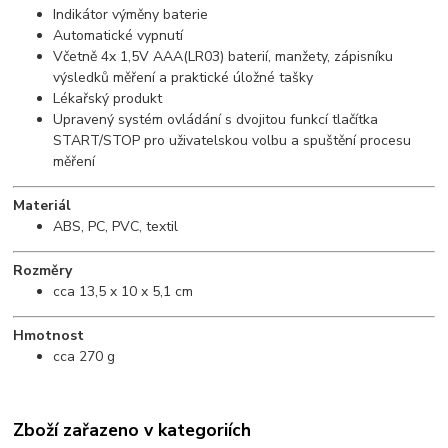
Indikátor výměny baterie
Automatické vypnutí
Včetně 4x 1,5V AAA(LR03) baterií, manžety, zápisníku
výsledků měření a praktické úložné tašky
Lékařský produkt
Upravený systém ovládání s dvojitou funkcí tlačítka
START/STOP pro uživatelskou volbu a spuštění procesu
měření
Materiál
ABS, PC, PVC, textil
Rozměry
cca 13,5 x 10 x 5,1 cm
Hmotnost
cca 270 g
Zboží zařazeno v kategoriích