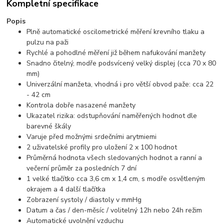
Kompletní specifikace
Popis
Plně automatické oscilometrické měření krevního tlaku a
pulzu na paži
Rychlé a pohodlné měření již během nafukování manžety
Snadno čitelný, modře podsvícený velký displej (cca 70 x 80
mm)
Univerzální manžeta, vhodná i pro větší obvod paže: cca 22
- 42 cm
Kontrola dobře nasazené manžety
Ukazatel rizika: odstupňování naměřených hodnot dle
barevné škály
Varuje před možnými srdečními arytmiemi
2 uživatelské profily pro uložení 2 x 100 hodnot
Průměrná hodnota všech sledovaných hodnot a ranní a
večerní průměr za posledních 7 dní
1 velké tlačítko cca 3,6 cm x 1,4 cm, s modře osvětleným
okrajem a 4 další tlačítka
Zobrazení systoly / diastoly v mmHg
Datum a čas / den-měsíc / volitelný 12h nebo 24h režim
Automatické uvolnění vzduchu