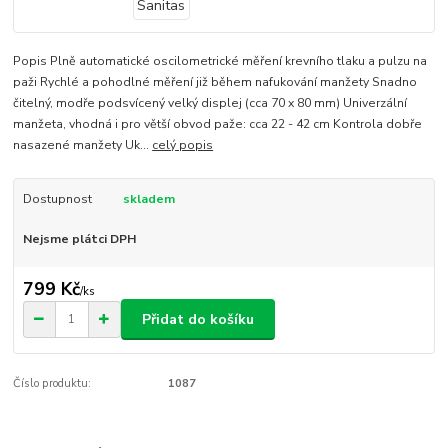
Popis Plně automatické oscilometrické měření krevního tlaku a pulzu na
paži Rychlé a pohodlné měření již během nafukování manžety Snadno
čitelný, modře podsvícený velký displej (cca 70 x 80 mm) Univerzální
manžeta, vhodná i pro větší obvod paže: cca 22 - 42 cm Kontrola dobře
nasazené manžety Uk...
celý popis
Dostupnost
skladem
Nejsme plátci DPH
799 Kč
/
ks
Přidat do košíku
Číslo produktu:
1087