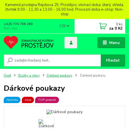
Kamenná prodejna Rejskova 25, Prostějov, otvírací doba: úterý, středa,
čtvrtek 9,00 - 11,30 a 13,00 - 16,00 hod. Provozní doba e-shop: Non-
stop
0
ks
+420 774 706 260
CZK
za
0 Kč
Non-stop
Menu
Hledat
Úvod
Služby a slevy
Dárkové poukazy
Dárkové poukazy
Dárkové poukazy
Novinka
Akce
TOP produkt