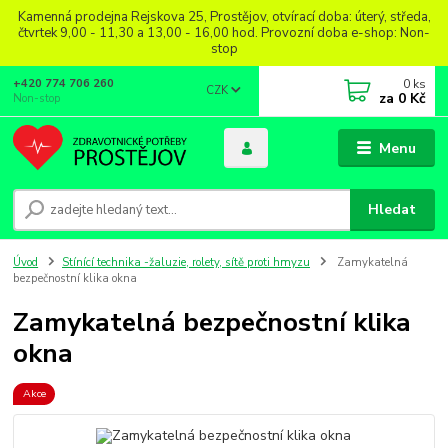
Kamenná prodejna Rejskova 25, Prostějov, otvírací doba: úterý, středa,
čtvrtek 9,00 - 11,30 a 13,00 - 16,00 hod. Provozní doba e-shop: Non-
stop
0
ks
+420 774 706 260
CZK
za
0 Kč
Non-stop
Menu
Hledat
Úvod
Stínící technika -žaluzie, rolety, sítě proti hmyzu
Zamykatelná
bezpečnostní klika okna
Zamykatelná bezpečnostní klika
okna
Akce