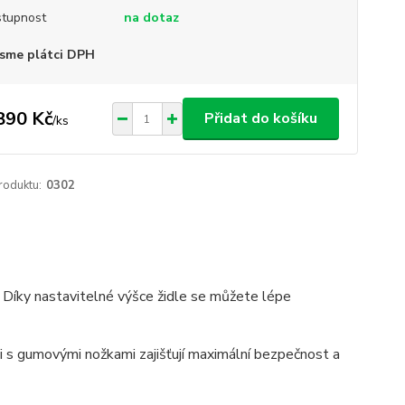
tupnost
na dotaz
sme plátci DPH
890 Kč
Přidat do košíku
/
ks
roduktu:
0302
 Díky nastavitelné výšce židle se můžete lépe
i s gumovými nožkami zajišťují maximální bezpečnost a