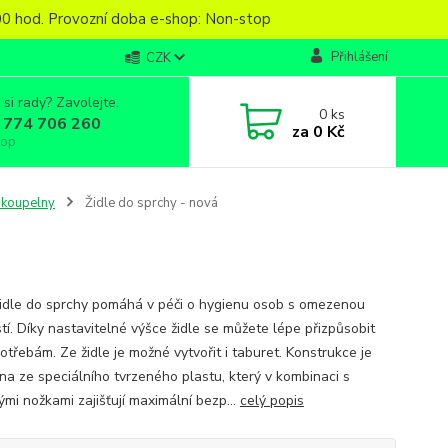
6,00 hod. Provozní doba e-shop: Non-stop
Přihlášení
CZK
 si rady? Zavolejte.
0
ks
 774 706 260
za
0 Kč
top
 koupelny
Židle do sprchy - nová
idle do sprchy pomáhá v péči o hygienu osob s omezenou
tí. Díky nastavitelné výšce židle se můžete lépe přizpůsobit
potřebám. Ze židle je možné vytvořit i taburet. Konstrukce je
na ze speciálního tvrzeného plastu, který v kombinaci s
mi nožkami zajišťují maximální bezp...
celý popis