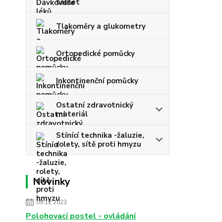
tablet
Tlakoměry a glukometry
Ortopedické pomůcky
Inkontinenční pomůcky
Ostatní zdravotnický
materiál
Stínící technika -žaluzie,
rolety, sítě proti hmyzu
Novinky
09.12.2023
Polohovací postel - ovládání