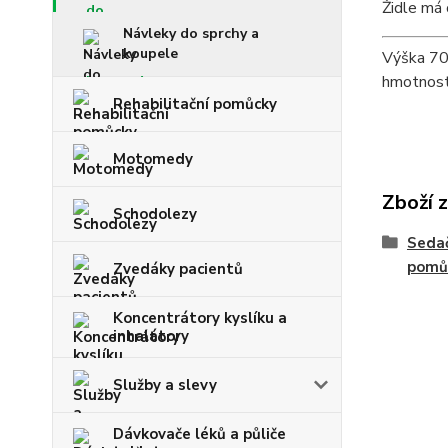
Židle má 
Návleky do sprchy a
koupele
Výška 70 
hmotnost
Rehabilitační pomůcky
Motomedy
Zboží 
Schodolezy
Sedač
pomů
Zvedáky pacientů
Koncentrátory kyslíku a
inhalátory
Služby a slevy
Dávkovače léků a půliče