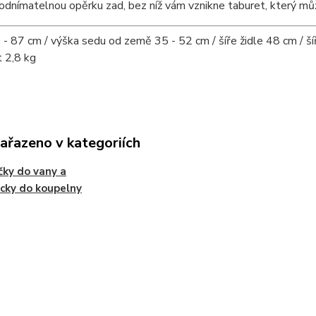
odnímatelnou opěrku zad, bez níž vám vznikne taburet, který můž
- 87 cm / výška sedu od země 35 - 52 cm / šíře židle 48 cm / š
 2,8 kg
zařazeno v kategoriích
ky do vany a
cky do koupelny