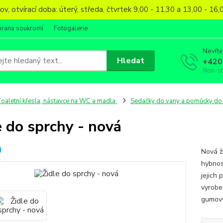
, otvírací doba: úterý, středa, čtvrtek 9,00 - 11,30 a 13,00 - 1
hrana soukromí
Fotogalerie
Nevíte
Hledat
+420
Non-s
oaletní křesla, nástavce na WC a madla
Sedačky do vany a pomůcky do
e do sprchy - nová
Nová ž
hybnos
jejich 
vyrobe
gumový