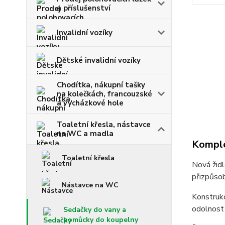
a příslušenství
Invalidní vozíky
Dětské invalidní vozíky
Chodítka, nákupní tašky
na kolečkách, francouzské
a vycházkové hole
Toaletní křesla, nástavce
na WC a madla
Komple
Toaletní křesla
Nová židl
přizpůsob
Nástavce na WC
Konstrukc
odolnost 
Sedačky do vany a
pomůcky do koupelny