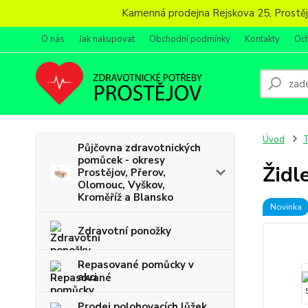
Kamenná prodejna Rejskova 25, Prostějov
O nás
Jak nakupovat
Obchodní podmínky
Kontakty
Oc
Úvod
T
Půjčovna zdravotnických
pomůcek - okresy
Židl
Prostějov, Přerov,
Olomouc, Vyškov,
Kroměříž a Blansko
Novinka
Zdravotní ponožky
Repasované pomůcky v
akci
Prodej polohovacích lůžek